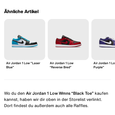
Ähnliche Artikel
Air Jordan 1 Low "Laser
Air Jordan 1 Low
Air Jordan 1 L
Blue"
“Reverse Bred”
Purple"
Wo du den
Air Jordan 1 Low Wmns “Black Toe”
kaufen
kannst, haben wir dir oben in der Storelist verlinkt.
Dort findest du außerdem auch alle Raffles.