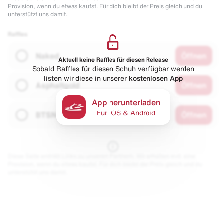
Provision, wenn du etwas kaufst. Für dich bleibt der Preis gleich und du
unterstützt uns damit.
Raffles
Naked
Öffnen
Aktuell keine Raffles für diesen Release
Sobald Raffles für diesen Schuh verfügbar werden
listen wir diese in unserer
kostenlosen App
Asphaltgold
Öffnen
App herunterladen
Für iOS & Android
BTSN
Öffnen
Diese Seite enthält Links zu unseren Partnern. Wir erhalten evtl. eine
Provision, wenn du etwas kaufst. Für dich bleibt der Preis gleich und du
unterstützt uns damit.