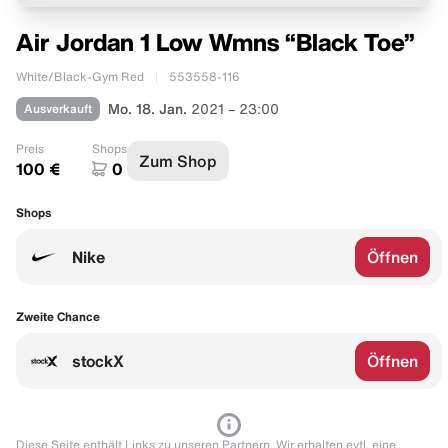
Air Jordan 1 Low Wmns “Black Toe”
White/Black-Gym Red
553558-116
Ausverkauft
Mo. 18. Jan.
2021 – 23:00
Preis
Shops
Zum Shop
100 €
0
Shops
Nike
Öffnen
Zweite Chance
stockX
Öffnen
Diese Seite enthält Links zu unseren Partnern. Wir erhalten evtl. eine