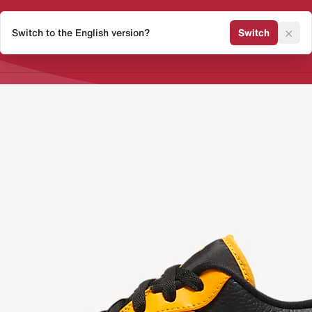
×
Switch to the English version?
Switch
Release Kalender
Sneaker 