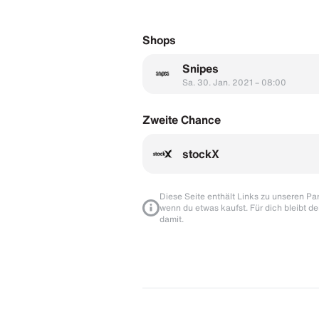
Shops
Snipes
Sa. 30. Jan. 2021 – 08:00
Zweite Chance
stockX
Diese Seite enthält Links zu unseren Part
wenn du etwas kaufst. Für dich bleibt de
damit.