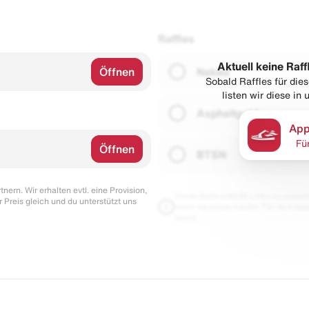
Raffles
Aktuell keine Raff
Öffnen
Naked
Sobald Raffles für di
listen wir diese in
Asphaltgold
App
Fü
Öffnen
BTSN
nern. Wir erhalten evtl. eine Provision,
Diese Seite enthält Links zu unseren
r Preis gleich und du unterstützt uns
wenn du etwas kaufst. Für dich blei
damit.