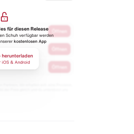
les für diesen Release
Öffnen
esen Schuh verfügbar werden
 unserer
kostenlosen App
Öffnen
 herunterladen
r iOS & Android
Öffnen
 Partnern. Wir erhalten evtl. eine Provision,
bt der Preis gleich und du unterstützt uns