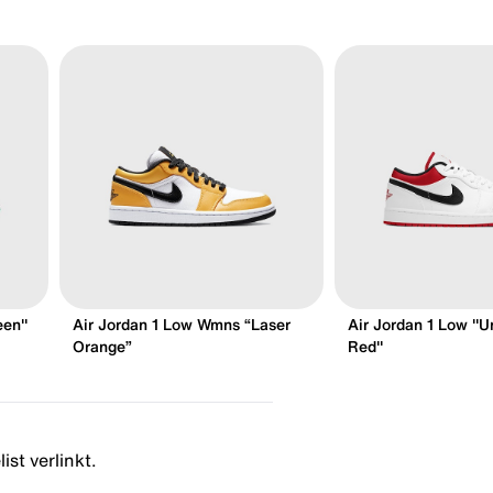
een"
Air Jordan 1 Low Wmns “Laser
Air Jordan 1 Low "U
Orange”
Red"
ist verlinkt.