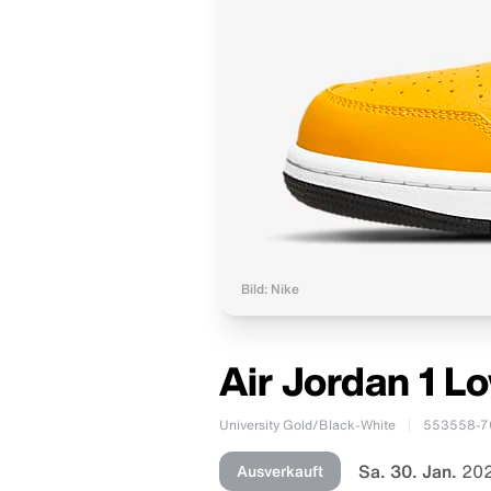
Bild: Nike
Air Jordan 1 L
University Gold/Black-White
553558-7
Sa. 30. Jan.
202
Ausverkauft