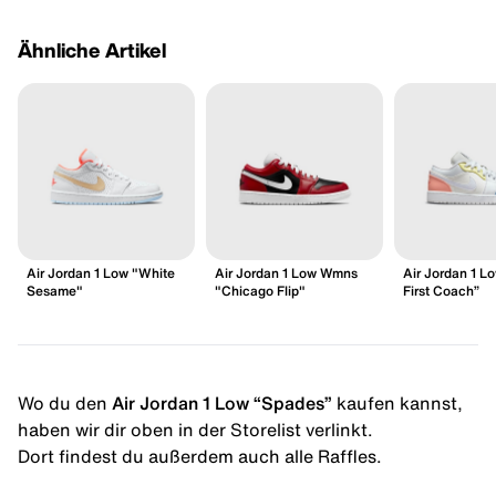
Ähnliche Artikel
Air Jordan 1 Low "White
Air Jordan 1 Low Wmns
Air Jordan 1 L
Sesame"
"Chicago Flip"
First Coach”
Wo du den
Air Jordan 1 Low “Spades”
kaufen kannst,
haben wir dir oben in der Storelist verlinkt.
Dort findest du außerdem auch alle Raffles.