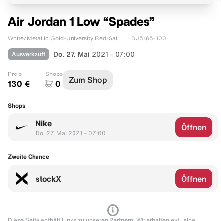
Air Jordan 1 Low “Spades”
White/Metallic Gold-University Red-Sail
DJ5185-100
Ausverkauft
Do. 27. Mai
2021 – 07:00
Preis
Shops
Zum Shop
130 €
0
Shops
Nike
Öffnen
Do. 27. Mai 2021 – 07:00
Zweite Chance
stockX
Öffnen
Diese Seite enthält Links zu unseren Partnern. Wir erhalten evtl. eine