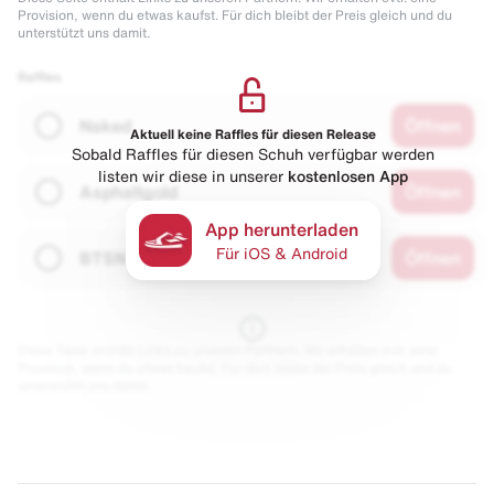
Provision, wenn du etwas kaufst. Für dich bleibt der Preis gleich und du
unterstützt uns damit.
Raffles
Naked
Öffnen
Aktuell keine Raffles für diesen Release
Sobald Raffles für diesen Schuh verfügbar werden
listen wir diese in unserer
kostenlosen App
Asphaltgold
Öffnen
App herunterladen
Für iOS & Android
BTSN
Öffnen
Diese Seite enthält Links zu unseren Partnern. Wir erhalten evtl. eine
Provision, wenn du etwas kaufst. Für dich bleibt der Preis gleich und du
unterstützt uns damit.