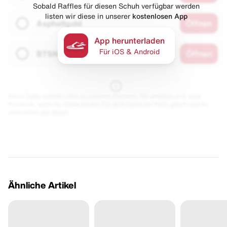
Sobald Raffles für diesen Schuh verfügbar werden
listen wir diese in unserer
kostenlosen App
Asphaltgold
Öffnen
App herunterladen
Für iOS & Android
BTSN
Öffnen
Diese Seite enthält Links zu unseren Partnern. Wir erhalten evtl. eine
Provision, wenn du etwas kaufst. Für dich bleibt der Preis gleich und du
unterstützt uns damit.
Ähnliche Artikel