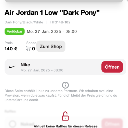
Air Jordan 1 Low "Dark Pony"
Dark Pony/Black/White
HF3148-102
Verfügbar
Mo. 27. Jan.
2025 – 08:00
Preis
Shops
Zum Shop
140 €
0
Nike
Öffnen
Mo. 27. Jan. 2025 – 08:00
Diese Seite enthält Links zu unseren Partnern. Wir erhalten evtl. eine
Provision, wenn du etwas kaufst. Für dich bleibt der Preis gleich und du
unterstützt uns damit.
Raffles
Naked
Öffnen
Aktuell keine Raffles für diesen Release