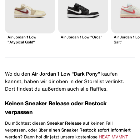
Air Jordan 1 Low
Air Jordan 1 Low "Orca"
Air Jordan 1 L
"Atypical Gold"
Salt"
Wo du den
Air Jordan 1 Low "Dark Pony"
kaufen
kannst, haben wir dir oben in der Storelist verlinkt.
Dort findest du außerdem auch alle Raffles.
Keinen Sneaker Release oder Restock
verpassen
Du möchtest diesen
Sneaker Release
auf keinen Fall
verpassen, oder über einen
Sneaker Restock
sofort informiert
werden? Dann hol dir jetzt unsere kostenlose
HEAT MVMNT