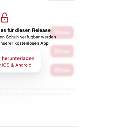
les für diesen Release
Öffnen
esen Schuh verfügbar werden
 unserer
kostenlosen App
Öffnen
 herunterladen
r iOS & Android
Öffnen
 Partnern. Wir erhalten evtl. eine Provision,
bt der Preis gleich und du unterstützt uns