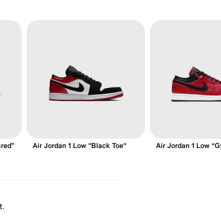
Bred”
Air Jordan 1 Low "Black Toe"
Air Jordan 1 Low “
t.