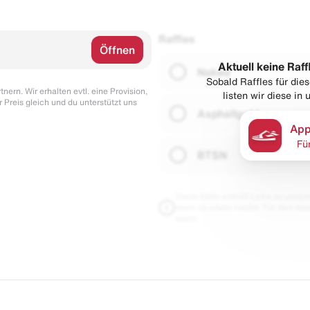
Raffles
Öffnen
Aktuell keine Raff
Naked
Sobald Raffles für di
nern. Wir erhalten evtl. eine Provision,
listen wir diese in
r Preis gleich und du unterstützt uns
Asphaltgold
App
Fü
BTSN
Diese Seite enthält Links zu unseren
wenn du etwas kaufst. Für dich blei
damit.