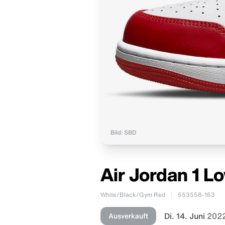
Bild: SBD
Air Jordan 1 L
White/Black/Gym Red
553558-163
Di. 14. Juni
2022
Ausverkauft