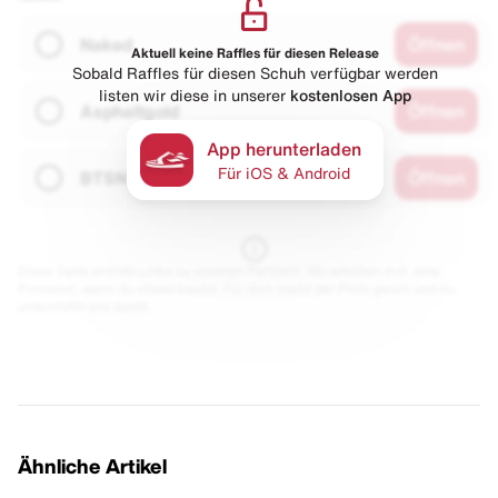
Naked
Öffnen
Aktuell keine Raffles für diesen Release
Sobald Raffles für diesen Schuh verfügbar werden
listen wir diese in unserer
kostenlosen App
Asphaltgold
Öffnen
App herunterladen
Für iOS & Android
BTSN
Öffnen
Diese Seite enthält Links zu unseren Partnern. Wir erhalten evtl. eine
Provision, wenn du etwas kaufst. Für dich bleibt der Preis gleich und du
unterstützt uns damit.
Ähnliche Artikel