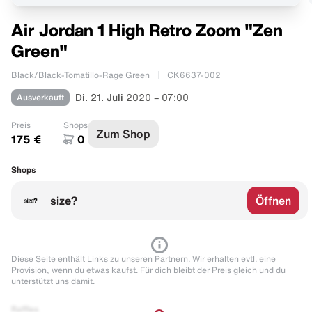
Air Jordan 1 High Retro Zoom "Zen
Green"
Black/Black-Tomatillo-Rage Green
CK6637-002
Ausverkauft
Di. 21. Juli
2020 – 07:00
Preis
Shops
Zum Shop
175 €
0
Shops
size?
Öffnen
Diese Seite enthält Links zu unseren Partnern. Wir erhalten evtl. eine
Provision, wenn du etwas kaufst. Für dich bleibt der Preis gleich und du
unterstützt uns damit.
Raffles