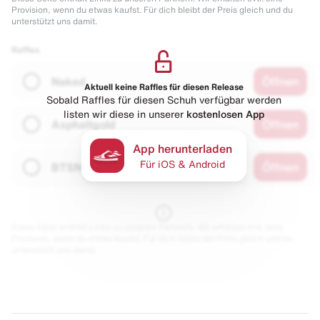
Provision, wenn du etwas kaufst. Für dich bleibt der Preis gleich und du
unterstützt uns damit.
Raffles
Naked
Öffnen
Aktuell keine Raffles für diesen Release
Sobald Raffles für diesen Schuh verfügbar werden
listen wir diese in unserer
kostenlosen App
Asphaltgold
Öffnen
App herunterladen
Für iOS & Android
BTSN
Öffnen
Diese Seite enthält Links zu unseren Partnern. Wir erhalten evtl. eine
Provision, wenn du etwas kaufst. Für dich bleibt der Preis gleich und du
unterstützt uns damit.