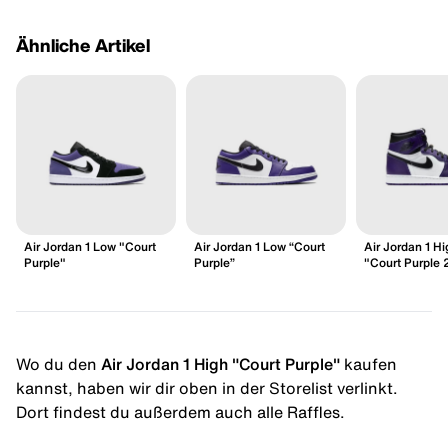
Ähnliche Artikel
Air Jordan 1 Low "Court
Air Jordan 1 Low “Court
Air Jordan 1 H
Purple"
Purple”
"Court Purple 
Wo du den
Air Jordan 1 High "Court Purple"
kaufen
kannst, haben wir dir oben in der Storelist verlinkt.
Dort findest du außerdem auch alle Raffles.