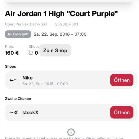
Air Jordan 1 High "Court Purple"
Court Purple/Black/Sail
555088-501
Ausverkauft
Sa. 22. Sep.
2018 – 07:00
Preis
Shops
Zum Shop
160 €
0
Shops
Nike
Öffnen
Sa. 22. Sep. 2018 – 07:00
Zweite Chance
stockX
Öffnen
Diese Seite enthält Links zu unseren Partnern. Wir erhalten evtl. eine