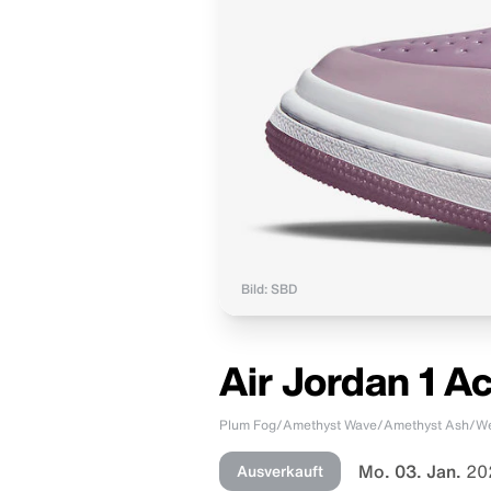
Bild: SBD
Air Jordan 1 A
Plum Fog/Amethyst Wave/Amethyst Ash/W
Mo. 03. Jan.
20
Ausverkauft