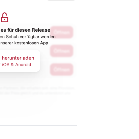
les für diesen Release
Öffnen
esen Schuh verfügbar werden
 unserer
kostenlosen App
Öffnen
 herunterladen
r iOS & Android
Öffnen
 Partnern. Wir erhalten evtl. eine Provision,
bt der Preis gleich und du unterstützt uns