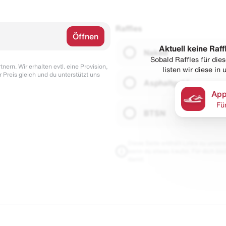
Raffles
Öffnen
Aktuell keine Raff
Naked
Sobald Raffles für di
nern. Wir erhalten evtl. eine Provision,
listen wir diese in
r Preis gleich und du unterstützt uns
Asphaltgold
App
Fü
BTSN
Diese Seite enthält Links zu unseren
wenn du etwas kaufst. Für dich blei
damit.