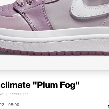
cclimate "Plum Fog"
eiß
DC7723-500
P
22 – 08:00