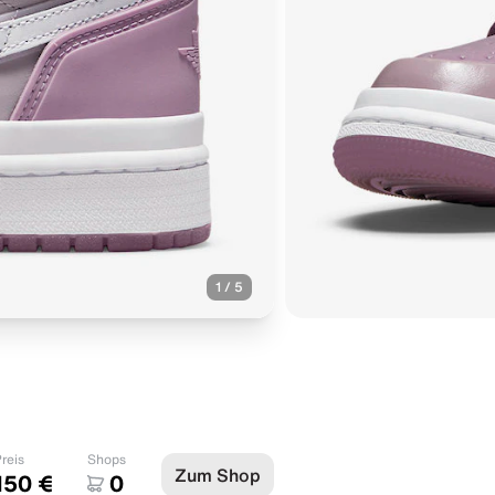
1
/
5
reis
Shops
Zum Shop
150 €
0