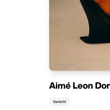
Bild: Nice Kicks
Aimé Leon Dor
Gerücht