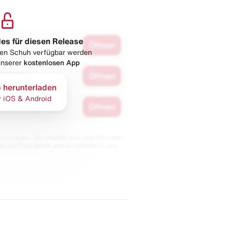
les für diesen Release
Öffnen
esen Schuh verfügbar werden
 unserer
kostenlosen App
Öffnen
 herunterladen
r iOS & Android
Öffnen
 Partnern. Wir erhalten evtl. eine Provision,
bt der Preis gleich und du unterstützt uns