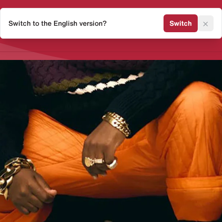
×
Switch to the English version?
Switch
Release Kalender
Sneaker 