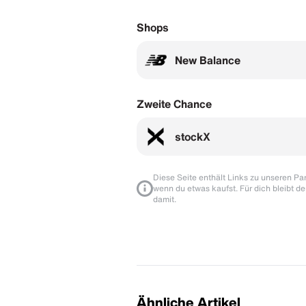
Shops
New Balance
Zweite Chance
stockX
Diese Seite enthält Links zu unseren Part
wenn du etwas kaufst. Für dich bleibt de
damit.
Ähnliche Artikel