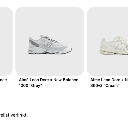
ance
Aimé Leon Dore x New Balance
Aimé Leon Dore x 
1000 "Grey"
860v2 "Cream"
list verlinkt.