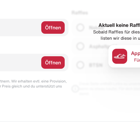
Raffles
Aktuell keine Raff
Öffnen
Naked
Sobald Raffles für di
listen wir diese in
Asphaltgold
App
Fü
Öffnen
BTSN
nern. Wir erhalten evtl. eine Provision,
Diese Seite enthält Links zu unseren
r Preis gleich und du unterstützt uns
wenn du etwas kaufst. Für dich blei
damit.