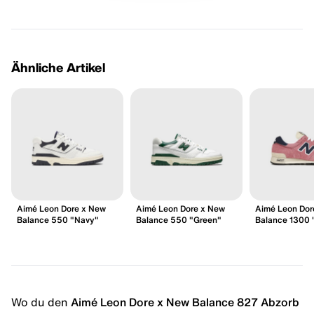
Ähnliche Artikel
Aimé Leon Dore x New
Aimé Leon Dore x New
Aimé Leon Dor
Balance 550 "Navy"
Balance 550 "Green"
Balance 1300 
Wo du den
Aimé Leon Dore x New Balance 827 Abzorb