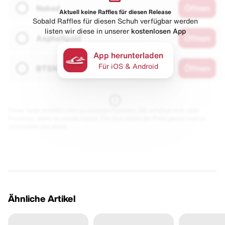
Naked
Öffnen
Aktuell keine Raffles für diesen Release
Sobald Raffles für diesen Schuh verfügbar werden
listen wir diese in unserer
kostenlosen App
Asphaltgold
Öffnen
App herunterladen
Für iOS & Android
BTSN
Öffnen
Diese Seite enthält Links zu unseren Partnern. Wir erhalten evtl. eine
Provision, wenn du etwas kaufst. Für dich bleibt der Preis gleich und du
unterstützt uns damit.
Ähnliche Artikel