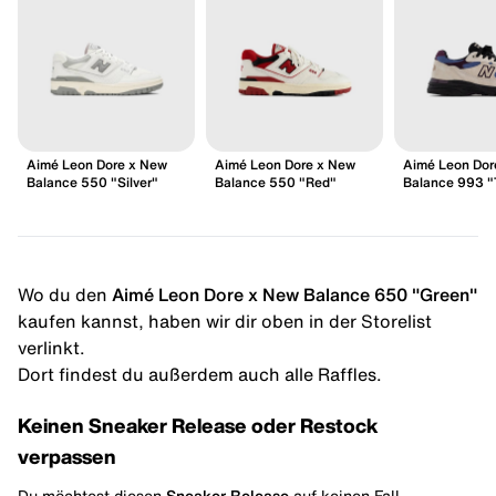
Aimé Leon Dore x New
Aimé Leon Dore x New
Aimé Leon Dor
Balance 550 "Silver"
Balance 550 "Red"
Balance 993 "
Wo du den
Aimé Leon Dore x New Balance 650 "Green"
kaufen kannst, haben wir dir oben in der Storelist
verlinkt.
Dort findest du außerdem auch alle Raffles.
Keinen Sneaker Release oder Restock
verpassen
Du möchtest diesen
Sneaker Release
auf keinen Fall