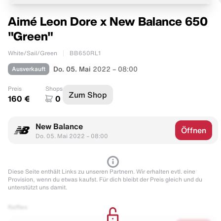
Aimé Leon Dore x New Balance 650
"Green"
White/Sail/Green
BB650RL1
Ausverkauft
Do. 05. Mai
2022 – 08:00
Preis
Shops
Zum Shop
160 €
0
New Balance
Öffnen
Do. 05. Mai 2022 – 08:00
Diese Seite enthält Links zu unseren Partnern. Wir erhalten evtl. eine
Provision, wenn du etwas kaufst. Für dich bleibt der Preis gleich und du
unterstützt uns damit.
Raffles