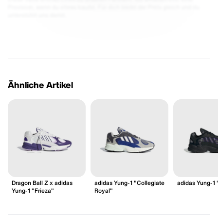
Provision, wenn du etwas kaufst. Für dich bleibt der Preis gleich und du
unterstützt uns damit.
Ähnliche Artikel
Dragon Ball Z x adidas
adidas Yung-1 "Collegiate
adidas Yung-1 
Yung-1 "Frieza"
Royal"