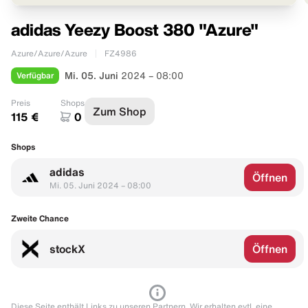
adidas Yeezy Boost 380 "Azure"
Azure/Azure/Azure
FZ4986
Verfügbar
Mi. 05. Juni
2024 – 08:00
Preis
Shops
Zum Shop
115 €
0
Shops
adidas
Öffnen
Mi. 05. Juni 2024 – 08:00
Zweite Chance
stockX
Öffnen
Diese Seite enthält Links zu unseren Partnern. Wir erhalten evtl. eine