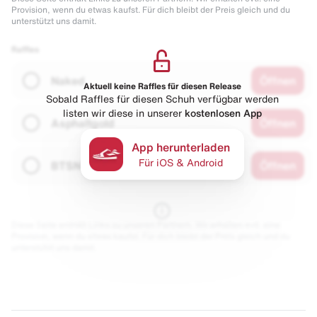
Provision, wenn du etwas kaufst. Für dich bleibt der Preis gleich und du
unterstützt uns damit.
Raffles
Naked
Öffnen
Aktuell keine Raffles für diesen Release
Sobald Raffles für diesen Schuh verfügbar werden
listen wir diese in unserer
kostenlosen App
Asphaltgold
Öffnen
App herunterladen
Für iOS & Android
BTSN
Öffnen
Diese Seite enthält Links zu unseren Partnern. Wir erhalten evtl. eine
Provision, wenn du etwas kaufst. Für dich bleibt der Preis gleich und du
unterstützt uns damit.