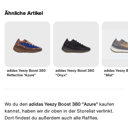
Ähnliche Artikel
adidas Yeezy Boost 380
adidas Yeezy Boost 380
adidas Yeezy 
Reflective “Azure”
"Onyx"
"Mist"
Wo du den
adidas Yeezy Boost 380 "Azure"
kaufen
kannst, haben wir dir oben in der Storelist verlinkt.
Dort findest du außerdem auch alle Raffles.