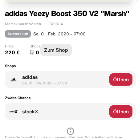
adidas Yeezy Boost 350 V2 "Marsh"
Marsh/Marsh/Marsh
FX9034
Ausverkauft
Sa. 01. Feb.
2020 – 07:00
Preis
Shops
Zum Shop
220 €
0
Shops
adidas
Öffnen
Sa. 01. Feb. 2020 – 07:00
Zweite Chance
stockX
Öffnen
Diese Seite enthält Links zu unseren Partnern. Wir erhalten evtl. eine