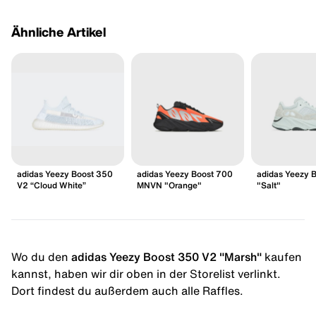
Ähnliche Artikel
adidas Yeezy Boost 350
adidas Yeezy Boost 700
adidas Yeezy 
V2 “Cloud White”
MNVN "Orange"
"Salt"
Wo du den
adidas Yeezy Boost 350 V2 "Marsh"
kaufen
kannst, haben wir dir oben in der Storelist verlinkt.
Dort findest du außerdem auch alle Raffles.