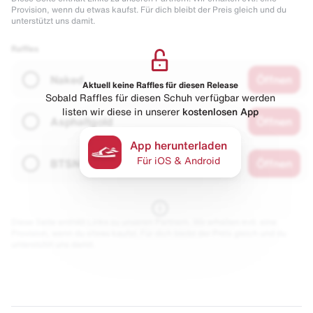
Provision, wenn du etwas kaufst. Für dich bleibt der Preis gleich und du
unterstützt uns damit.
Raffles
Naked
Öffnen
Aktuell keine Raffles für diesen Release
Sobald Raffles für diesen Schuh verfügbar werden
listen wir diese in unserer
kostenlosen App
Asphaltgold
Öffnen
App herunterladen
Für iOS & Android
BTSN
Öffnen
Diese Seite enthält Links zu unseren Partnern. Wir erhalten evtl. eine
Provision, wenn du etwas kaufst. Für dich bleibt der Preis gleich und du
unterstützt uns damit.