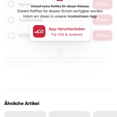
Naked
Öffnen
Aktuell keine Raffles für diesen Release
Sobald Raffles für diesen Schuh verfügbar werden
listen wir diese in unserer
kostenlosen App
Asphaltgold
Öffnen
App herunterladen
Für iOS & Android
BTSN
Öffnen
Diese Seite enthält Links zu unseren Partnern. Wir erhalten evtl. eine
Provision, wenn du etwas kaufst. Für dich bleibt der Preis gleich und du
unterstützt uns damit.
Ähnliche Artikel