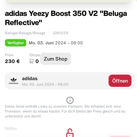
adidas Yeezy Boost 350 V2 "Beluga
Reflective"
Beluga/Beluga/Beluga
GW1229
Verfügbar
Mo. 03. Juni
2024 – 08:00
Preis
Shops
Zum Shop
230 €
0
adidas
Öffnen
Mo. 03. Juni 2024 – 08:00
Diese Seite enthält Links zu unseren Partnern. Wir erhalten evtl. eine
Provision, wenn du etwas kaufst. Für dich bleibt der Preis gleich und du
unterstützt uns damit.
Raffles