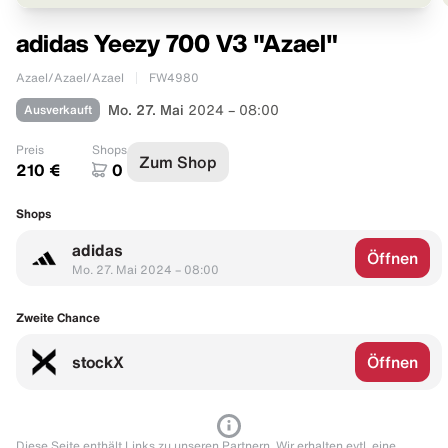
adidas Yeezy 700 V3 "Azael"
Azael/Azael/Azael
FW4980
Ausverkauft
Mo. 27. Mai
2024 – 08:00
Preis
Shops
Zum Shop
210 €
0
Shops
adidas
Öffnen
Mo. 27. Mai 2024 – 08:00
Zweite Chance
stockX
Öffnen
Diese Seite enthält Links zu unseren Partnern. Wir erhalten evtl. eine