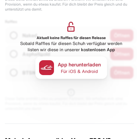
Provision, wenn du etwas kaufst. Für dich bleibt der Preis gleich und du
unterstützt uns damit.
Raffles
Naked
Öffnen
Aktuell keine Raffles für diesen Release
Sobald Raffles für diesen Schuh verfügbar werden
listen wir diese in unserer
kostenlosen App
Asphaltgold
Öffnen
App herunterladen
Für iOS & Android
BTSN
Öffnen
Diese Seite enthält Links zu unseren Partnern. Wir erhalten evtl. eine
Provision, wenn du etwas kaufst. Für dich bleibt der Preis gleich und du
unterstützt uns damit.