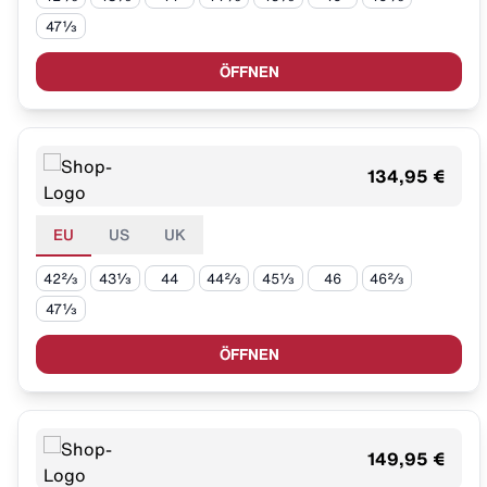
47⅓
ÖFFNEN
134,95 €
EU
US
UK
42⅔
43⅓
44
44⅔
45⅓
46
46⅔
47⅓
ÖFFNEN
149,95 €