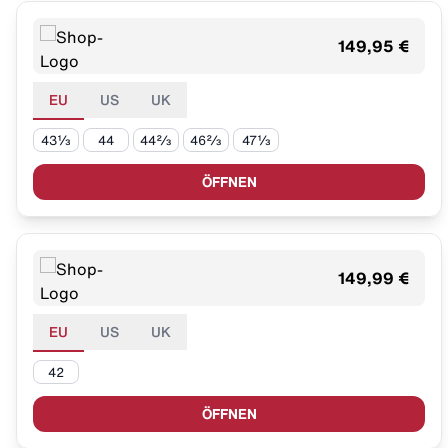
149,95 €
EU
US
UK
43⅓
44
44⅔
46⅔
47⅓
ÖFFNEN
149,99 €
EU
US
UK
42
ÖFFNEN