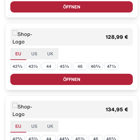
ÖFFNEN
128,99 €
EU
US
UK
42⅔
43⅓
44
45⅓
46
46⅔
47⅓
ÖFFNEN
134,95 €
EU
US
UK
42⅔
43⅓
44
44⅔
45⅓
46
46⅔