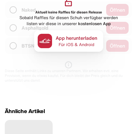
Naked
Öffnen
Aktuell keine Raffles für diesen Release
Sobald Raffles für diesen Schuh verfügbar werden
listen wir diese in unserer
kostenlosen App
Asphaltgold
Öffnen
App herunterladen
Für iOS & Android
BTSN
Öffnen
Diese Seite enthält Links zu unseren Partnern. Wir erhalten evtl. eine
Provision, wenn du etwas kaufst. Für dich bleibt der Preis gleich und du
unterstützt uns damit.
Ähnliche Artikel