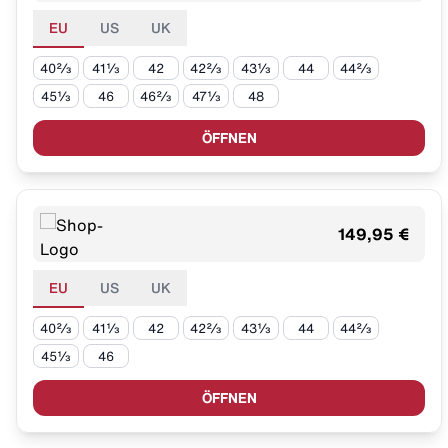
EU
US
UK
40⅔
41⅓
42
42⅔
43⅓
44
44⅔
45⅓
46
46⅔
47⅓
48
ÖFFNEN
149,95 €
EU
US
UK
40⅔
41⅓
42
42⅔
43⅓
44
44⅔
45⅓
46
ÖFFNEN