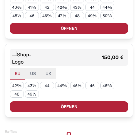
40⅔
41⅓
42
42⅔
43⅓
44
44⅔
45⅓
46
46⅔
47⅓
48
49⅓
50⅔
ÖFFNEN
150,00 €
EU
US
UK
42⅔
43⅓
44
44⅔
45⅓
46
46⅔
48
49⅓
ÖFFNEN
Raffles