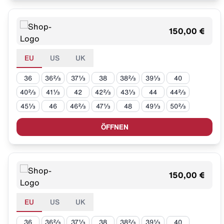
150,00 €
EU
US
UK
36
36⅔
37⅓
38
38⅔
39⅓
40
40⅔
41⅓
42
42⅔
43⅓
44
44⅔
45⅓
46
46⅔
47⅓
48
49⅓
50⅔
ÖFFNEN
150,00 €
EU
US
UK
36
36⅔
37⅓
38
38⅔
39⅓
40