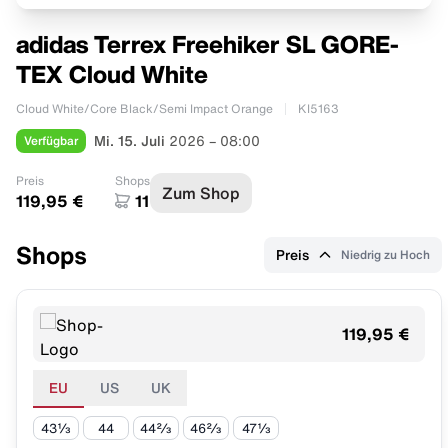
adidas Terrex Freehiker SL GORE-
TEX Cloud White
Cloud White/Core Black/Semi Impact Orange
KI5163
Verfügbar
Mi. 15. Juli
2026 – 08:00
Preis
Shops
Zum Shop
119,95 €
11
Shops
Preis
Niedrig zu Hoch
119,95 €
EU
US
UK
43⅓
44
44⅔
46⅔
47⅓