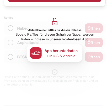
Raffles
Naked
Öffnen
Aktuell keine Raffles für diesen Release
Sobald Raffles für diesen Schuh verfügbar werden
listen wir diese in unserer
kostenlosen App
Asphaltgold
Öffnen
App herunterladen
Für iOS & Android
BTSN
Öffnen
Diese Seite enthält Links zu unseren Partnern. Wir erhalten evtl. eine
Provision, wenn du etwas kaufst. Für dich bleibt der Preis gleich und du
unterstützt uns damit.