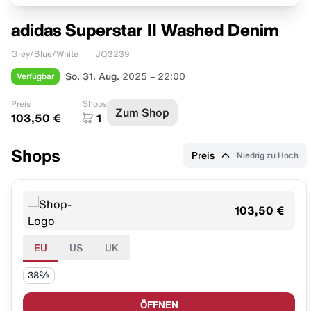
adidas Superstar II Washed Denim
Grey/Blue/White
JQ3239
Verfügbar
So. 31. Aug.
2025 – 22:00
Preis
Shops
Zum Shop
103,50 €
1
Shops
Preis
Niedrig zu Hoch
103,50 €
EU
US
UK
38⅔
ÖFFNEN