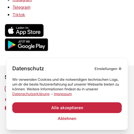
Telegram
Tiktok
Datenschutz
Einstellungen
⚙️
Social Media
Links
Wir verwenden Cookies und die notwendigen technischen Logs,
um dir die beste Nutzererfahrung auf unserer Webseite bieten zu
Sneaker Lexikon
Instagram
können. Weitere Informationen findest du in unserer
Datenschutzerklärung
. –
Impressum
Resell Guide
TikTok
FAQ
Alle akzeptieren
Facebook
Datenschutz
Ablehnen
Impressum