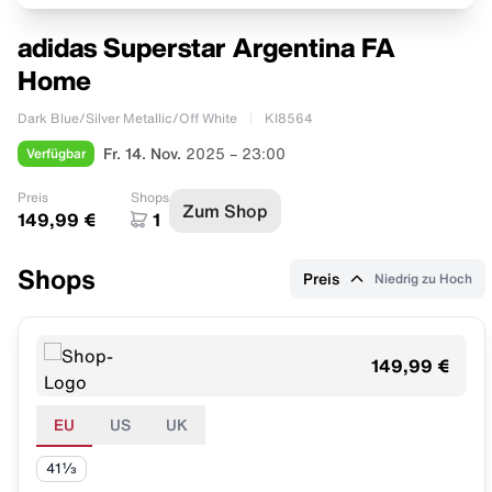
adidas Superstar Argentina FA
Home
Dark Blue/Silver Metallic/Off White
KI8564
Verfügbar
Fr. 14. Nov.
2025 – 23:00
Preis
Shops
Zum Shop
149,99 €
1
Shops
Preis
Niedrig zu Hoch
149,99 €
EU
US
UK
41⅓