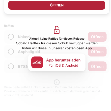
ÖFFNEN
Raffles
Naked
Öffnen
Aktuell keine Raffles für diesen Release
Sobald Raffles für diesen Schuh verfügbar werden
listen wir diese in unserer
kostenlosen App
Asphaltgold
Öffnen
App herunterladen
Für iOS & Android
BTSN
Öffnen
Diese Seite enthält Links zu unseren Partnern. Wir erhalten evtl. eine
Provision, wenn du etwas kaufst. Für dich bleibt der Preis gleich und du
unterstützt uns damit.