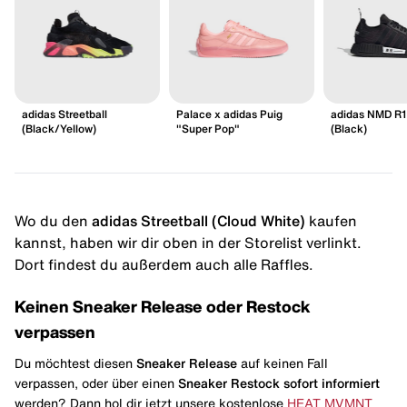
adidas Streetball
Palace x adidas Puig
adidas NMD R1
(Black/Yellow)
"Super Pop"
(Black)
Wo du den
adidas Streetball (Cloud White)
kaufen
kannst, haben wir dir oben in der Storelist verlinkt.
Dort findest du außerdem auch alle Raffles.
Keinen Sneaker Release oder Restock
verpassen
Du möchtest diesen
Sneaker Release
auf keinen Fall
verpassen, oder über einen
Sneaker Restock
sofort informiert
werden? Dann hol dir jetzt unsere kostenlose
HEAT MVMNT