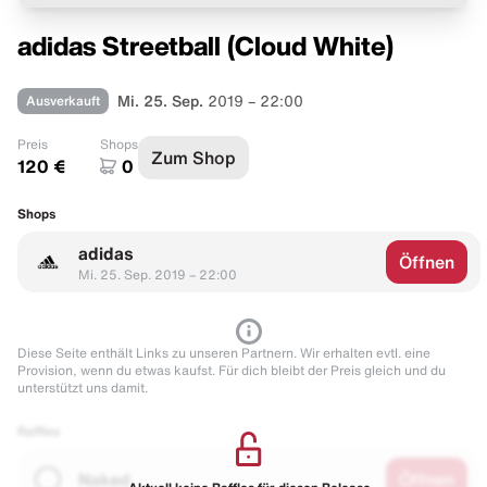
adidas Streetball (Cloud White)
Ausverkauft
Mi. 25. Sep.
2019 – 22:00
Preis
Shops
Zum Shop
120 €
0
Shops
adidas
Öffnen
Mi. 25. Sep. 2019 – 22:00
Diese Seite enthält Links zu unseren Partnern. Wir erhalten evtl. eine
Provision, wenn du etwas kaufst. Für dich bleibt der Preis gleich und du
unterstützt uns damit.
Raffles
Naked
Öffnen