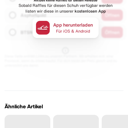
Aktuell keine Raffles für diesen Release
Sobald Raffles für diesen Schuh verfügbar werden
listen wir diese in unserer
kostenlosen App
Asphaltgold
Öffnen
App herunterladen
Für iOS & Android
BTSN
Öffnen
Diese Seite enthält Links zu unseren Partnern. Wir erhalten evtl. eine
Provision, wenn du etwas kaufst. Für dich bleibt der Preis gleich und du
unterstützt uns damit.
Ähnliche Artikel