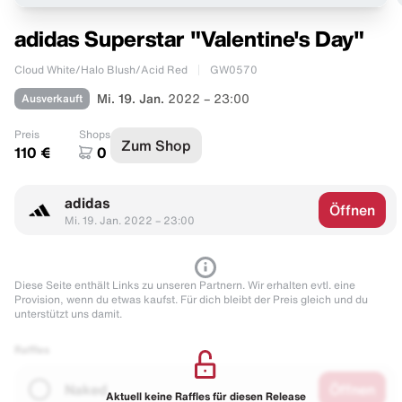
adidas Superstar "Valentine's Day"
Cloud White/Halo Blush/Acid Red
GW0570
Ausverkauft
Mi. 19. Jan.
2022 – 23:00
Preis
Shops
Zum Shop
110 €
0
adidas
Öffnen
Mi. 19. Jan. 2022 – 23:00
Diese Seite enthält Links zu unseren Partnern. Wir erhalten evtl. eine
Provision, wenn du etwas kaufst. Für dich bleibt der Preis gleich und du
unterstützt uns damit.
Raffles
Naked
Öffnen
Aktuell keine Raffles für diesen Release