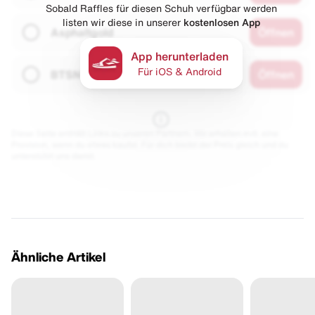
Sobald Raffles für diesen Schuh verfügbar werden
listen wir diese in unserer
kostenlosen App
Asphaltgold
Öffnen
App herunterladen
Für iOS & Android
BTSN
Öffnen
Diese Seite enthält Links zu unseren Partnern. Wir erhalten evtl. eine
Provision, wenn du etwas kaufst. Für dich bleibt der Preis gleich und du
unterstützt uns damit.
Ähnliche Artikel