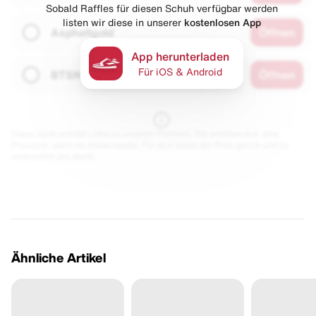
Sobald Raffles für diesen Schuh verfügbar werden
listen wir diese in unserer
kostenlosen App
Asphaltgold
Öffnen
App herunterladen
Für iOS & Android
BTSN
Öffnen
Diese Seite enthält Links zu unseren Partnern. Wir erhalten evtl. eine
Provision, wenn du etwas kaufst. Für dich bleibt der Preis gleich und du
unterstützt uns damit.
Ähnliche Artikel