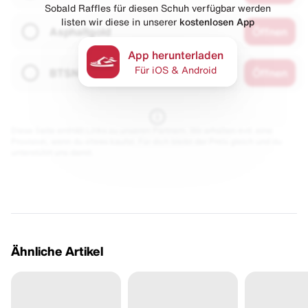
Sobald Raffles für diesen Schuh verfügbar werden
listen wir diese in unserer
kostenlosen App
Asphaltgold
Öffnen
App herunterladen
Für iOS & Android
BTSN
Öffnen
Diese Seite enthält Links zu unseren Partnern. Wir erhalten evtl. eine
Provision, wenn du etwas kaufst. Für dich bleibt der Preis gleich und du
unterstützt uns damit.
Ähnliche Artikel