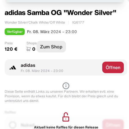
adidas Samba OG "Wonder Silver"
Wonder Silver/Chalk White/Off White
IG6177
Verfügbar
Fr. 08. März
2024 – 23:00
Preis
Shops
Zum Shop
120 €
0
adidas
Öffnen
Fr. 08. März 2024 – 23:00
Diese Seite enthält Links zu unseren Partnern. Wir erhalten evtl. eine
Provision, wenn du etwas kaufst. Für dich bleibt der Preis gleich und du
unterstützt uns damit.
Raffles
Naked
Öffnen
Aktuell keine Raffles für diesen Release