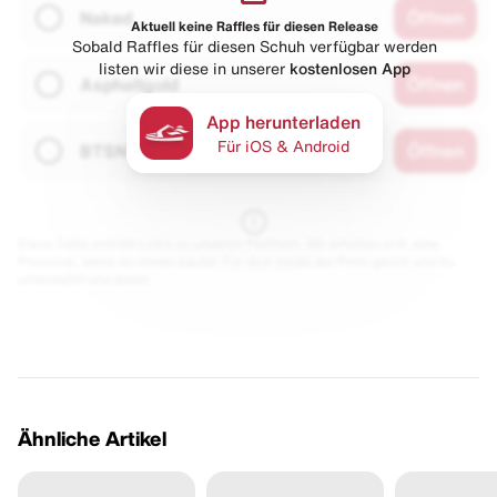
Naked
Öffnen
Aktuell keine Raffles für diesen Release
Sobald Raffles für diesen Schuh verfügbar werden
listen wir diese in unserer
kostenlosen App
Asphaltgold
Öffnen
App herunterladen
Für iOS & Android
BTSN
Öffnen
Diese Seite enthält Links zu unseren Partnern. Wir erhalten evtl. eine
Provision, wenn du etwas kaufst. Für dich bleibt der Preis gleich und du
unterstützt uns damit.
Ähnliche Artikel