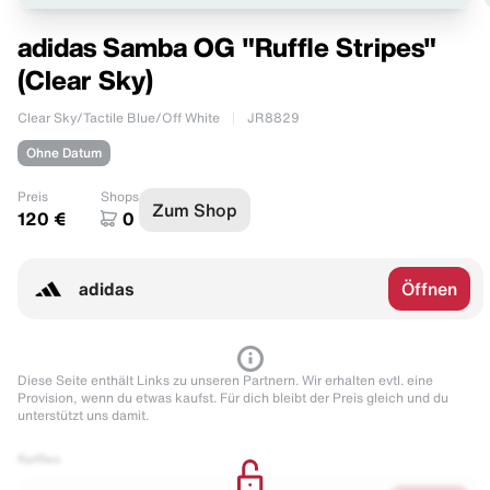
adidas Samba OG "Ruffle Stripes"
(Clear Sky)
Clear Sky/Tactile Blue/Off White
JR8829
Ohne Datum
Preis
Shops
Zum Shop
120 €
0
adidas
Öffnen
Diese Seite enthält Links zu unseren Partnern. Wir erhalten evtl. eine
Provision, wenn du etwas kaufst. Für dich bleibt der Preis gleich und du
unterstützt uns damit.
Raffles