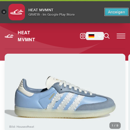
HEAT MVMNT
×
Anzeigen
×
Switch to the English version?
Switch
GRATIS - Im Google Play Store
HEAT
MVMNT
1
/
9
Bild: Houseofheat