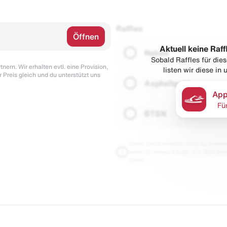
Raffles
Öffnen
Aktuell keine Raff
Naked
Sobald Raffles für di
nern. Wir erhalten evtl. eine Provision,
listen wir diese in
r Preis gleich und du unterstützt uns
Asphaltgold
App
Fü
BTSN
Diese Seite enthält Links zu unseren
wenn du etwas kaufst. Für dich blei
damit.