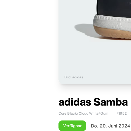
Bild: adidas
adidas Samba 
Core Black/Cloud White/Gum
IF1952
Do. 20. Juni
2024 
Verfügbar