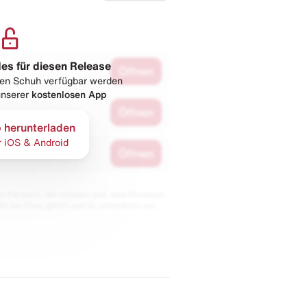
les für diesen Release
Öffnen
esen Schuh verfügbar werden
 unserer
kostenlosen App
Öffnen
 herunterladen
r iOS & Android
Öffnen
 Partnern. Wir erhalten evtl. eine Provision,
bt der Preis gleich und du unterstützt uns