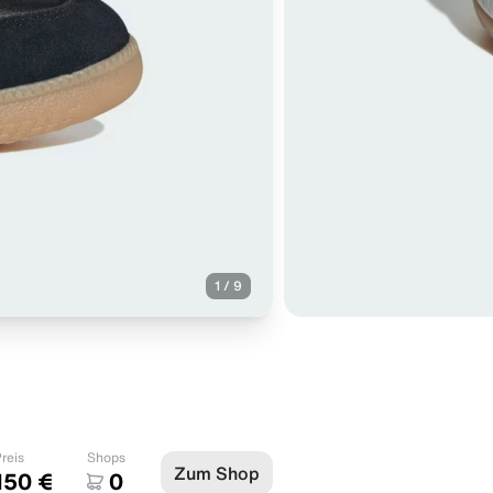
1
/
9
reis
Shops
Zum Shop
150 €
0