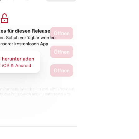
les für diesen Release
Öffnen
esen Schuh verfügbar werden
 unserer
kostenlosen App
Öffnen
 herunterladen
r iOS & Android
Öffnen
 Partnern. Wir erhalten evtl. eine Provision,
bt der Preis gleich und du unterstützt uns