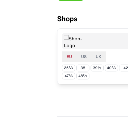
Shops
EU
US
UK
36⅔
38
39⅓
40⅔
42
47⅓
48⅔