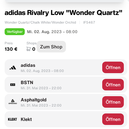
adidas Rivalry Low "Wonder Quartz"
Wonder Quartz/Chalk White/Wonder Orchid
IF5467
Verfügbar
Mi. 02. Aug.
2023 – 08:00
Preis
Shops
Zum Shop
130 €
0
adidas
Öffnen
Mi. 02. Aug. 2023 – 08:00
BSTN
Öffnen
Mi. 31. Mai 2023 – 22:00
Asphaltgold
Öffnen
Mi. 31. Mai 2023 – 22:00
Klekt
Öffnen