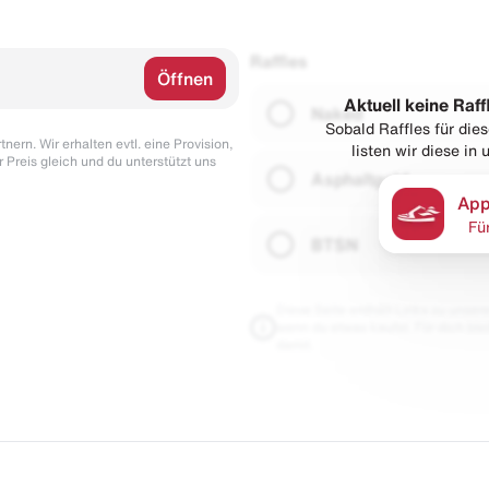
Raffles
Öffnen
Aktuell keine Raff
Naked
Sobald Raffles für di
nern. Wir erhalten evtl. eine Provision,
listen wir diese in
r Preis gleich und du unterstützt uns
Asphaltgold
App
Fü
BTSN
Diese Seite enthält Links zu unseren
wenn du etwas kaufst. Für dich blei
damit.