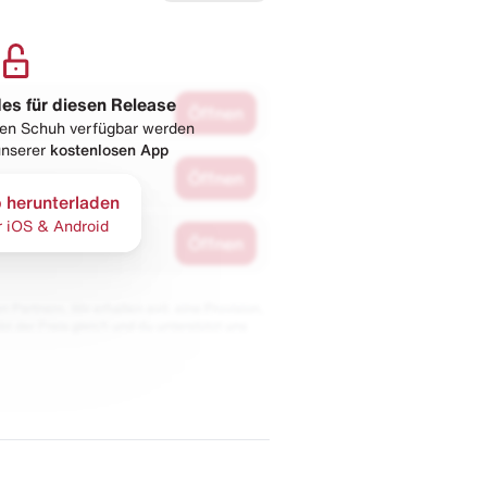
les für diesen Release
Öffnen
esen Schuh verfügbar werden
 unserer
kostenlosen App
Öffnen
 herunterladen
r iOS & Android
Öffnen
 Partnern. Wir erhalten evtl. eine Provision,
bt der Preis gleich und du unterstützt uns