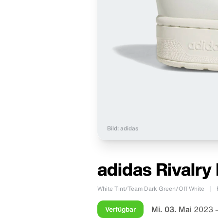
Bild: adidas
adidas Rivalr
White Tint/Team Dark Green/Off White
Mi. 03. Mai
2023 
Verfügbar