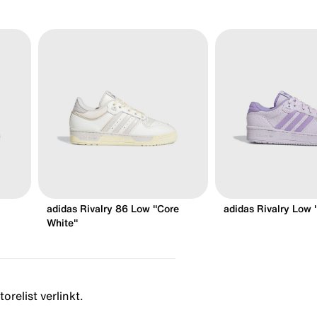
adidas Rivalry 86 Low "Core
adidas Rivalry Low 
White"
orelist verlinkt.