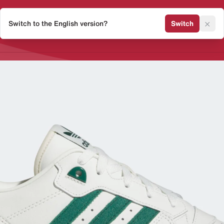
×
Switch to the English version?
Switch
Release Kalender
Sneaker 