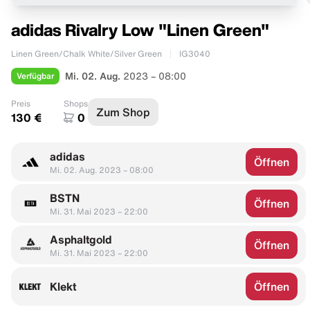
adidas Rivalry Low "Linen Green"
Linen Green/Chalk White/Silver Green
IG3040
Verfügbar
Mi. 02. Aug.
2023 – 08:00
Preis
Shops
Zum Shop
130 €
0
adidas
Öffnen
Mi. 02. Aug. 2023 – 08:00
BSTN
Öffnen
Mi. 31. Mai 2023 – 22:00
Asphaltgold
Öffnen
Mi. 31. Mai 2023 – 22:00
Klekt
Öffnen