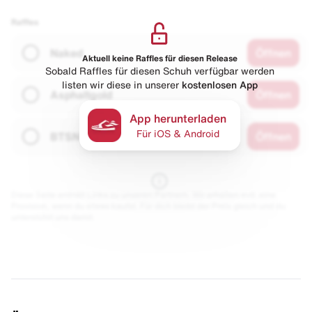
Raffles
Naked
Öffnen
Aktuell keine Raffles für diesen Release
Sobald Raffles für diesen Schuh verfügbar werden
listen wir diese in unserer
kostenlosen App
Asphaltgold
Öffnen
App herunterladen
Für iOS & Android
BTSN
Öffnen
Diese Seite enthält Links zu unseren Partnern. Wir erhalten evtl. eine
Provision, wenn du etwas kaufst. Für dich bleibt der Preis gleich und du
unterstützt uns damit.