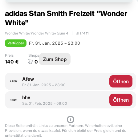
adidas Stan Smith Freizeit "Wonder
White"
Wonder White/Wonder White/Gum 4
JH7411
Verfügbar
Fr. 31. Jan.
2025 – 23:00
Preis
Shops
Zum Shop
140 €
0
Afew
Öffnen
Fr. 31. Jan. 2025 – 23:00
hhv
Öffnen
Sa. 01. Feb. 2025 – 09:00
Diese Seite enthält Links zu unseren Partnern. Wir erhalten evtl. eine
Provision, wenn du etwas kaufst. Für dich bleibt der Preis gleich und du
unterstützt uns damit.