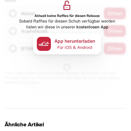
Raffles
Naked
Öffnen
Aktuell keine Raffles für diesen Release
Sobald Raffles für diesen Schuh verfügbar werden
listen wir diese in unserer
kostenlosen App
Asphaltgold
Öffnen
App herunterladen
Für iOS & Android
BTSN
Öffnen
Diese Seite enthält Links zu unseren Partnern. Wir erhalten evtl. eine
Provision, wenn du etwas kaufst. Für dich bleibt der Preis gleich und du
unterstützt uns damit.
Ähnliche Artikel