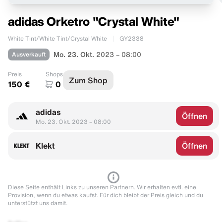
adidas Orketro "Crystal White"
White Tint/White Tint/Crystal White
GY2338
Ausverkauft
Mo. 23. Okt.
2023 – 08:00
Preis
Shops
Zum Shop
150 €
0
adidas
Öffnen
Mo. 23. Okt. 2023 – 08:00
Klekt
Öffnen
Diese Seite enthält Links zu unseren Partnern. Wir erhalten evtl. eine
Provision, wenn du etwas kaufst. Für dich bleibt der Preis gleich und du
unterstützt uns damit.