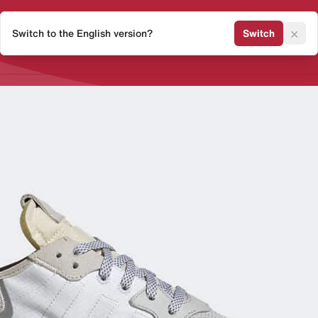
×
Switch to the English version?
Switch
Release Kalender
Sneaker 