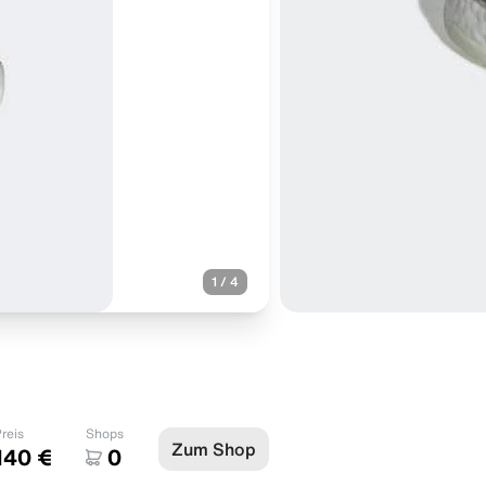
1
/
4
reis
Shops
Zum Shop
140 €
0