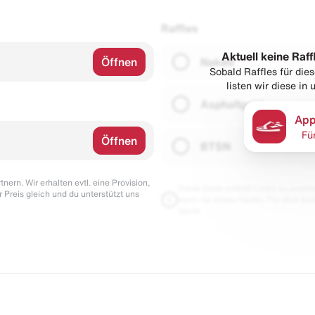
Raffles
Aktuell keine Raff
Öffnen
Naked
Sobald Raffles für di
listen wir diese in
Asphaltgold
App
Fü
Öffnen
BTSN
nern. Wir erhalten evtl. eine Provision,
Diese Seite enthält Links zu unseren
r Preis gleich und du unterstützt uns
wenn du etwas kaufst. Für dich blei
damit.