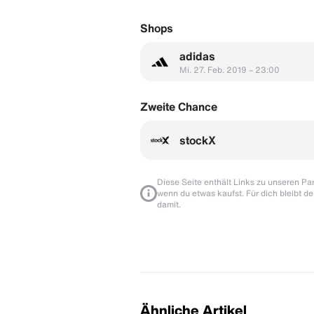
Shops
adidas
Mi. 27. Feb. 2019 – 23:00
Zweite Chance
stockX
Diese Seite enthält Links zu unseren Part
wenn du etwas kaufst. Für dich bleibt de
damit.
Ähnliche Artikel