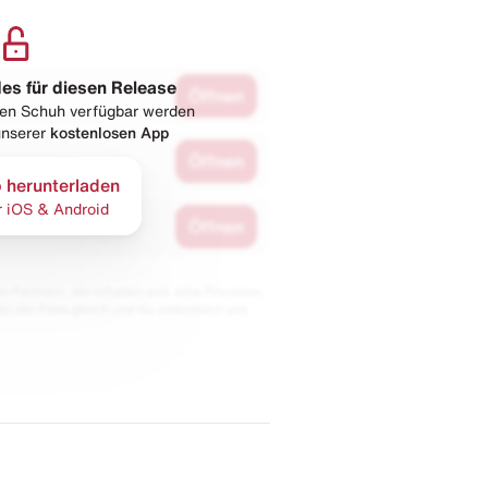
les für diesen Release
Öffnen
esen Schuh verfügbar werden
 unserer
kostenlosen App
Öffnen
 herunterladen
r iOS & Android
Öffnen
 Partnern. Wir erhalten evtl. eine Provision,
bt der Preis gleich und du unterstützt uns