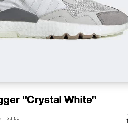
gger "Crystal White"
P
9 – 23:00