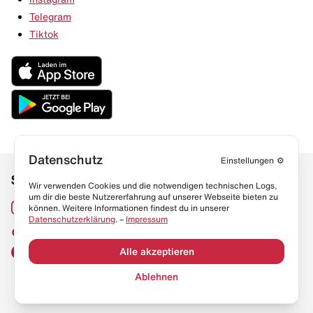
Telegram
Tiktok
Datenschutz
Einstellungen
⚙️
Social Media
Links
Wir verwenden Cookies und die notwendigen technischen Logs,
um dir die beste Nutzererfahrung auf unserer Webseite bieten zu
Sneaker Lexikon
Instagram
können. Weitere Informationen findest du in unserer
Datenschutzerklärung
. –
Impressum
Resell Guide
TikTok
FAQ
Alle akzeptieren
Facebook
Datenschutz
Ablehnen
Impressum