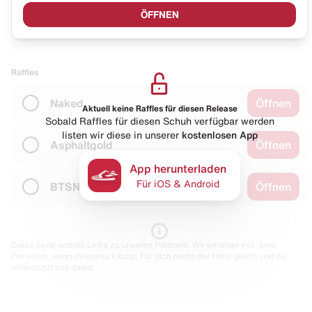
ÖFFNEN
Raffles
Naked
Öffnen
Aktuell keine Raffles für diesen Release
Sobald Raffles für diesen Schuh verfügbar werden
listen wir diese in unserer
kostenlosen App
Asphaltgold
Öffnen
App herunterladen
Für iOS & Android
BTSN
Öffnen
Diese Seite enthält Links zu unseren Partnern. Wir erhalten evtl. eine
Provision, wenn du etwas kaufst. Für dich bleibt der Preis gleich und du
unterstützt uns damit.