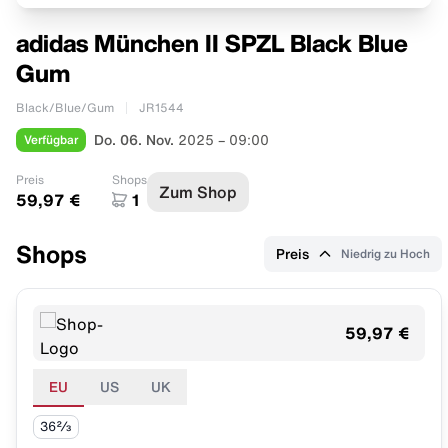
adidas München II SPZL Black Blue
Gum
Black/Blue/Gum
JR1544
Verfügbar
Do. 06. Nov.
2025 – 09:00
Preis
Shops
Zum Shop
59,97 €
1
Shops
Preis
Niedrig zu Hoch
59,97 €
EU
US
UK
36⅔