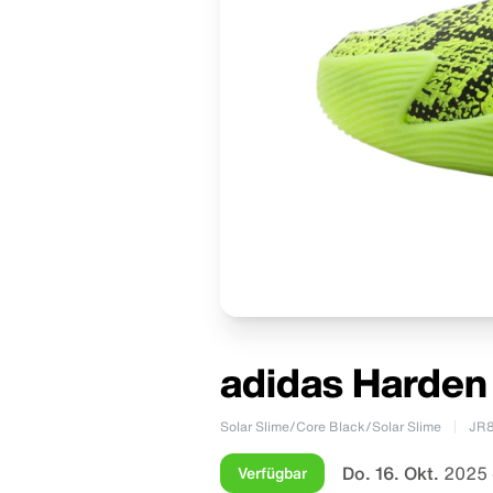
adidas Harden
Solar Slime/Core Black/Solar Slime
JR
Do. 16. Okt.
2025 
Verfügbar