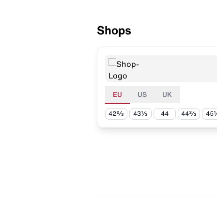
Shops
EU
US
UK
42⅔
43⅓
44
44⅔
45