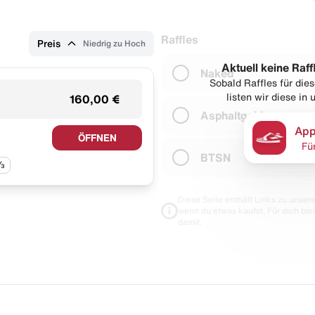
Raffles
Preis
Niedrig zu Hoch
Aktuell keine Raff
Naked
Sobald Raffles für di
listen wir diese in
160,00 €
Asphaltgold
App
ÖFFNEN
Fü
BTSN
⅓
Diese Seite enthält Links zu unseren
wenn du etwas kaufst. Für dich blei
damit.