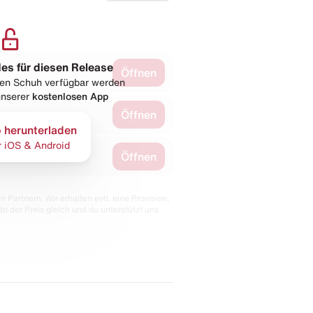
les für diesen Release
Öffnen
esen Schuh verfügbar werden
 unserer
kostenlosen App
Öffnen
 herunterladen
r iOS & Android
Öffnen
 Partnern. Wir erhalten evtl. eine Provision,
bt der Preis gleich und du unterstützt uns