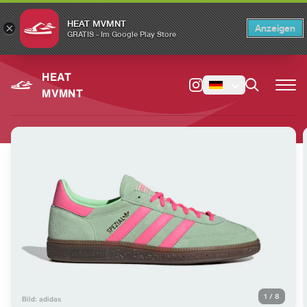
HEAT MVMNT
×
Anzeigen
×
Switch to the English version?
Switch
GRATIS - Im Google Play Store
HEAT
MVMNT
1
/
8
Bild: adidas