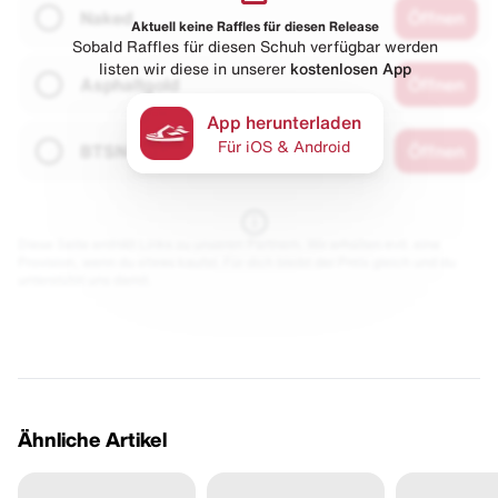
Naked
Öffnen
Aktuell keine Raffles für diesen Release
Sobald Raffles für diesen Schuh verfügbar werden
listen wir diese in unserer
kostenlosen App
Asphaltgold
Öffnen
App herunterladen
Für iOS & Android
BTSN
Öffnen
Diese Seite enthält Links zu unseren Partnern. Wir erhalten evtl. eine
Provision, wenn du etwas kaufst. Für dich bleibt der Preis gleich und du
unterstützt uns damit.
Ähnliche Artikel