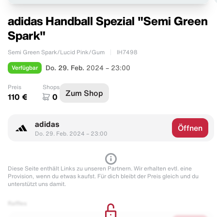
adidas Handball Spezial "Semi Green
Spark"
Semi Green Spark/Lucid Pink/Gum
IH7498
Verfügbar
Do. 29. Feb.
2024 – 23:00
Preis
Shops
Zum Shop
110 €
0
adidas
Öffnen
Do. 29. Feb. 2024 – 23:00
Diese Seite enthält Links zu unseren Partnern. Wir erhalten evtl. eine
Provision, wenn du etwas kaufst. Für dich bleibt der Preis gleich und du
unterstützt uns damit.
Raffles