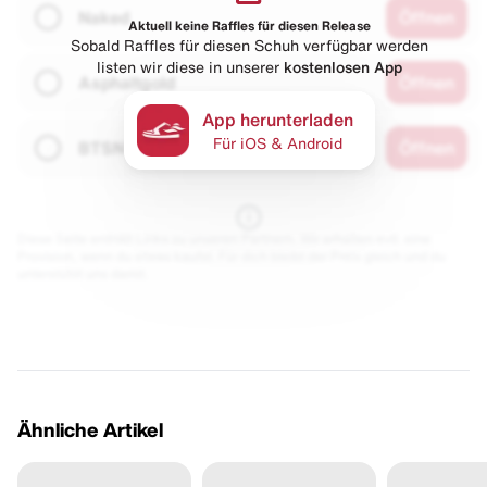
Naked
Öffnen
Aktuell keine Raffles für diesen Release
Sobald Raffles für diesen Schuh verfügbar werden
listen wir diese in unserer
kostenlosen App
Asphaltgold
Öffnen
App herunterladen
Für iOS & Android
BTSN
Öffnen
Diese Seite enthält Links zu unseren Partnern. Wir erhalten evtl. eine
Provision, wenn du etwas kaufst. Für dich bleibt der Preis gleich und du
unterstützt uns damit.
Ähnliche Artikel