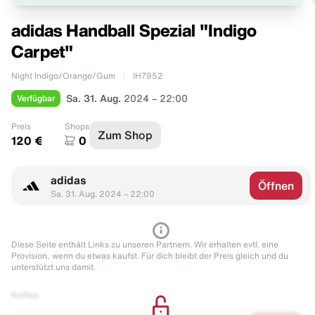
adidas Handball Spezial "Indigo
Carpet"
Night Indigo/Orange/Gum
IH7952
Verfügbar
Sa. 31. Aug.
2024 – 22:00
Preis
Shops
Zum Shop
120 €
0
adidas
Öffnen
Sa. 31. Aug. 2024 – 22:00
Diese Seite enthält Links zu unseren Partnern. Wir erhalten evtl. eine
Provision, wenn du etwas kaufst. Für dich bleibt der Preis gleich und du
unterstützt uns damit.
Raffles