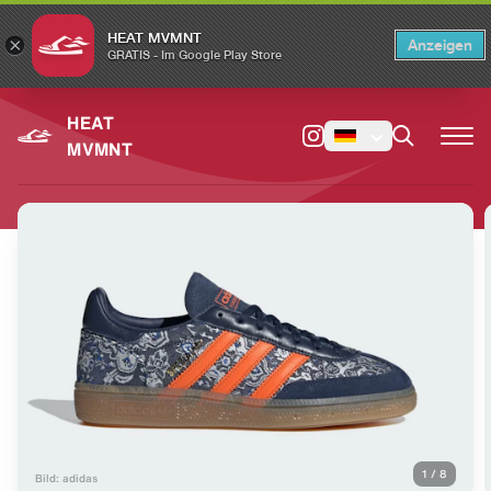
HEAT MVMNT
×
Anzeigen
×
Switch to the English version?
Switch
GRATIS - Im Google Play Store
HEAT
MVMNT
1
/
8
Bild: adidas