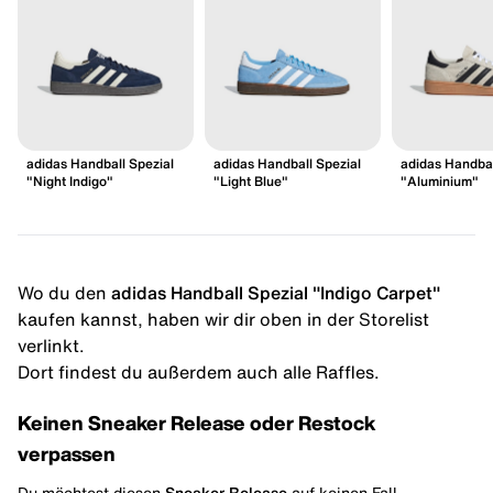
adidas Handball Spezial
adidas Handball Spezial
adidas Handbal
"Night Indigo"
"Light Blue"
"Aluminium"
Wo du den
adidas Handball Spezial "Indigo Carpet"
kaufen kannst, haben wir dir oben in der Storelist
verlinkt.
Dort findest du außerdem auch alle Raffles.
Keinen Sneaker Release oder Restock
verpassen
Du möchtest diesen
Sneaker Release
auf keinen Fall