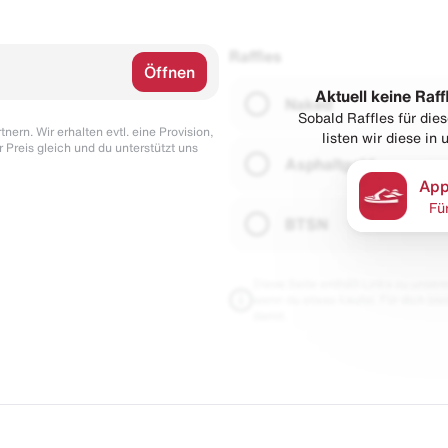
Raffles
Öffnen
Aktuell keine Raff
Naked
Sobald Raffles für di
nern. Wir erhalten evtl. eine Provision,
listen wir diese in
r Preis gleich und du unterstützt uns
Asphaltgold
App
Fü
BTSN
Diese Seite enthält Links zu unseren
wenn du etwas kaufst. Für dich blei
damit.