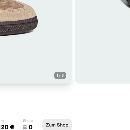
1
/
8
reis
Shops
Zum Shop
120 €
0