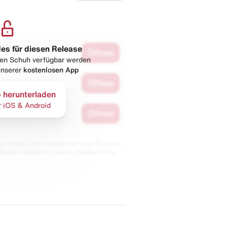
les für diesen Release
Öffnen
esen Schuh verfügbar werden
 unserer
kostenlosen App
Öffnen
 herunterladen
r iOS & Android
Öffnen
 Partnern. Wir erhalten evtl. eine Provision,
bt der Preis gleich und du unterstützt uns