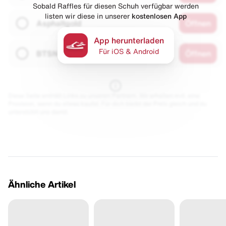
Sobald Raffles für diesen Schuh verfügbar werden
listen wir diese in unserer
kostenlosen App
Asphaltgold
Öffnen
App herunterladen
Für iOS & Android
BTSN
Öffnen
Diese Seite enthält Links zu unseren Partnern. Wir erhalten evtl. eine
Provision, wenn du etwas kaufst. Für dich bleibt der Preis gleich und du
unterstützt uns damit.
Ähnliche Artikel