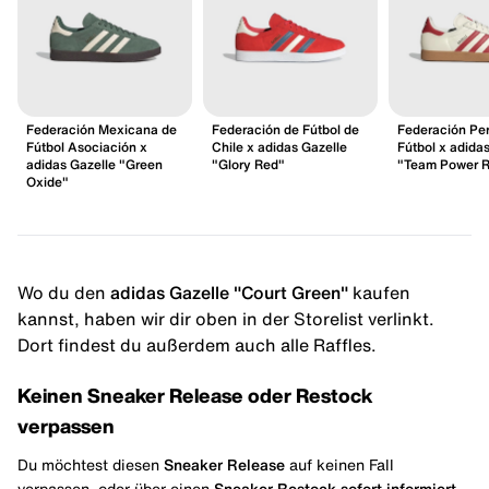
Federación Mexicana de
Federación de Fútbol de
Federación Pe
Fútbol Asociación x
Chile x adidas Gazelle
Fútbol x adida
adidas Gazelle "Green
"Glory Red"
"Team Power 
Oxide"
Wo du den
adidas Gazelle "Court Green"
kaufen
kannst, haben wir dir oben in der Storelist verlinkt.
Dort findest du außerdem auch alle Raffles.
Keinen Sneaker Release oder Restock
verpassen
Du möchtest diesen
Sneaker Release
auf keinen Fall
verpassen, oder über einen
Sneaker Restock
sofort informiert