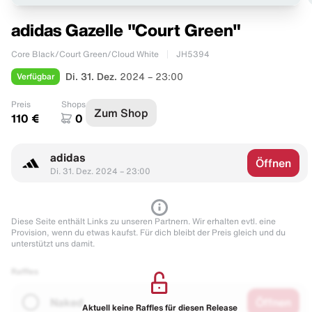
adidas Gazelle "Court Green"
Core Black/Court Green/Cloud White
JH5394
Verfügbar
Di. 31. Dez.
2024 – 23:00
Preis
Shops
Zum Shop
110 €
0
adidas
Öffnen
Di. 31. Dez. 2024 – 23:00
Diese Seite enthält Links zu unseren Partnern. Wir erhalten evtl. eine
Provision, wenn du etwas kaufst. Für dich bleibt der Preis gleich und du
unterstützt uns damit.
Raffles
Naked
Öffnen
Aktuell keine Raffles für diesen Release