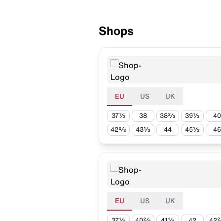
Shops
EU
US
UK
37⅓
38
38⅔
39⅓
40
42⅔
43⅓
44
45⅓
46
EU
US
UK
37⅓
40⅔
41⅓
42
42