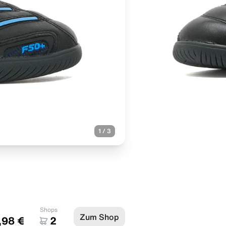
1
/
3
Shops
Zum Shop
,98 €
2