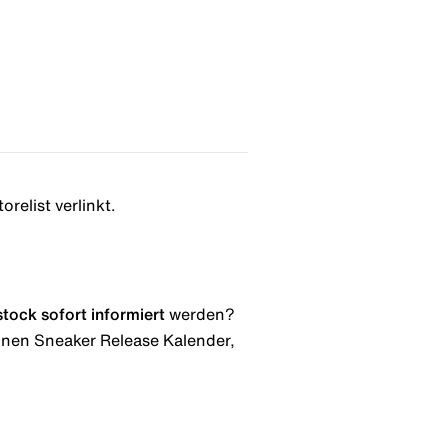
relist verlinkt.
stock
sofort informiert
werden?
 einen Sneaker Release Kalender,