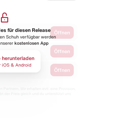
les für diesen Release
Öffnen
esen Schuh verfügbar werden
 unserer
kostenlosen App
Öffnen
 herunterladen
r iOS & Android
Öffnen
 Partnern. Wir erhalten evtl. eine Provision,
bt der Preis gleich und du unterstützt uns