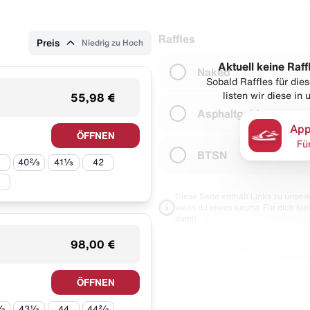
Raffles
Preis
Niedrig zu Hoch
Aktuell keine Raff
Naked
Sobald Raffles für di
listen wir diese in
55,98 €
Asphaltgold
App
ÖFFNEN
Fü
BTSN
40⅔
41⅓
42
Diese Seite enthält Links zu unseren
wenn du etwas kaufst. Für dich blei
damit.
98,00 €
ÖFFNEN
⅔
43⅓
44
44⅔