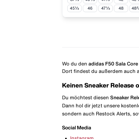
45⅓
46
47⅓
48
48
Wo du den
adidas F50 Sala Core
Dort findest du außerdem auch al
Keinen Sneaker Release 
Du möchtest diesen
Sneaker Rel
Dann hol dir jetzt unsere kosten
sondern auch Restock Alerts, so
Social Media
Instagram