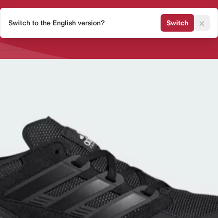
×
Switch to the English version?
Switch
Release Kalender
Sneaker 