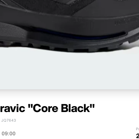
ravic "Core Black"
JQ7643
P
 09:00