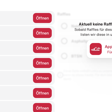
Raffles
Öffnen
Aktuell keine Raff
Naked
Sobald Raffles für di
Öffnen
listen wir diese in
Asphaltgold
App
Öffnen
Fü
BTSN
Öffnen
Diese Seite enthält Links zu unseren
wenn du etwas kaufst. Für dich blei
Öffnen
damit.
Öffnen
Öffnen