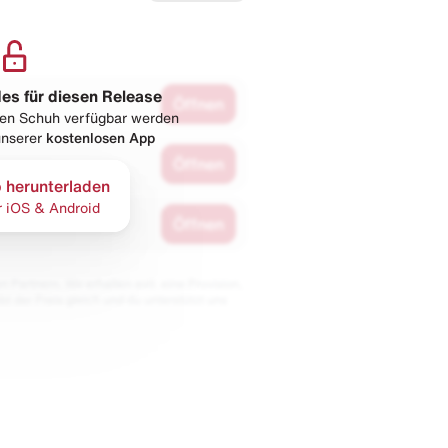
les für diesen Release
Öffnen
esen Schuh verfügbar werden
 unserer
kostenlosen App
Öffnen
 herunterladen
r iOS & Android
Öffnen
 Partnern. Wir erhalten evtl. eine Provision,
bt der Preis gleich und du unterstützt uns