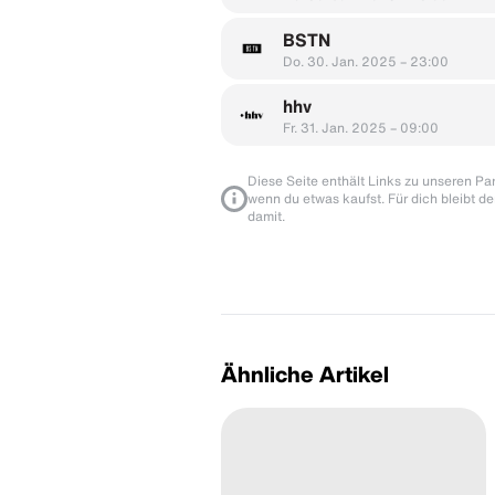
BSTN
Do. 30. Jan. 2025 – 23:00
hhv
Fr. 31. Jan. 2025 – 09:00
Diese Seite enthält Links zu unseren Part
wenn du etwas kaufst. Für dich bleibt de
damit.
Ähnliche Artikel