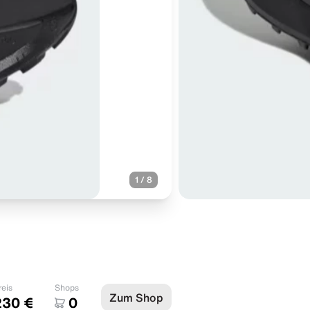
1
/
8
reis
Shops
Zum Shop
230 €
0