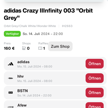
adidas Crazy IIInfinity 003 "Orbit
Grey"
Orbit Grey/Chalk White/Wonder White
IH2663
Verfügbar
So. 14. Juli
2024 – 22:00
Preis
Shops
Raffles
Zum Shop
160 €
0
1
adidas
Öffnen
Mo. 15. Juli 2024 – 08:00
hhv
Öffnen
Mo. 15. Juli 2024 – 08:00
BSTN
Öffnen
So. 14. Juli 2024 – 22:00
Afew
Öffnen