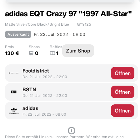
adidas EQT Crazy 97 "1997 All-Star"
Matte Silver/Core Black/Bright Blue
GY9125
Ausverkauft
Fr. 22. Juli
2022 – 08:00
Preis
Shops
Raffles
Zum Shop
130 €
0
1
Footdistrict
Öffnen
Do. 21. Juli 2022 – 22:00
BSTN
Öffnen
Do. 21. Juli 2022 – 22:00
adidas
Öffnen
Fr. 22. Juli 2022 – 08:00
Diese Seite enthält Links zu unseren Partnern. Wir erhalten evtl. eine