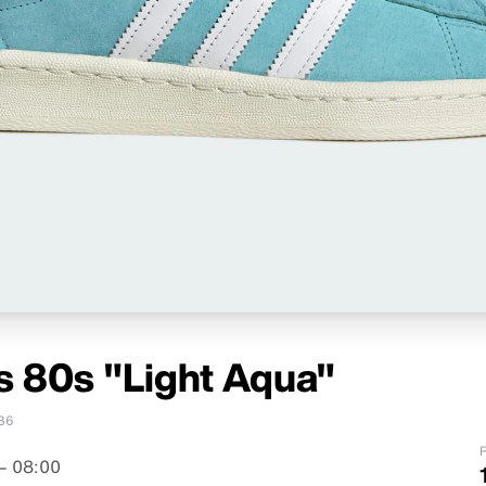
 80s "Light Aqua"
36
P
– 08:00