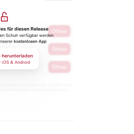
les für diesen Release
Öffnen
esen Schuh verfügbar werden
 unserer
kostenlosen App
Öffnen
 herunterladen
r iOS & Android
Öffnen
 Partnern. Wir erhalten evtl. eine Provision,
bt der Preis gleich und du unterstützt uns