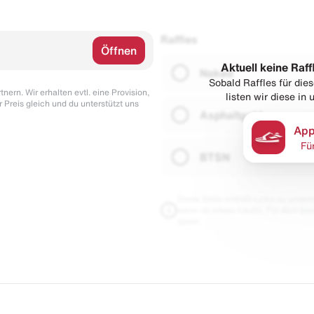
Raffles
Öffnen
Aktuell keine Raff
Naked
Sobald Raffles für di
nern. Wir erhalten evtl. eine Provision,
listen wir diese in
r Preis gleich und du unterstützt uns
Asphaltgold
App
Fü
BTSN
Diese Seite enthält Links zu unseren
wenn du etwas kaufst. Für dich blei
damit.