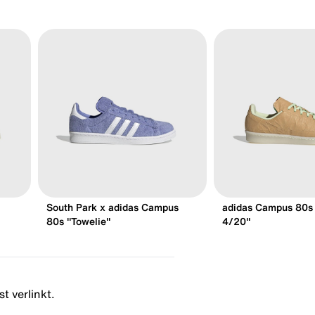
South Park x adidas Campus
adidas Campus 80s 
80s "Towelie"
4/20"
t verlinkt.