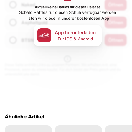
Naked
Öffnen
Aktuell keine Raffles für diesen Release
Sobald Raffles für diesen Schuh verfügbar werden
listen wir diese in unserer
kostenlosen App
Asphaltgold
Öffnen
App herunterladen
Für iOS & Android
BTSN
Öffnen
Diese Seite enthält Links zu unseren Partnern. Wir erhalten evtl. eine
Provision, wenn du etwas kaufst. Für dich bleibt der Preis gleich und du
unterstützt uns damit.
Ähnliche Artikel