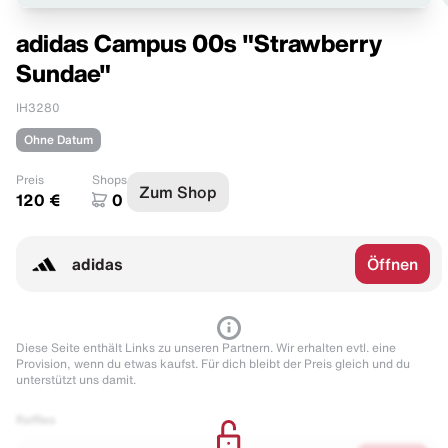
adidas Campus 00s "Strawberry
Sundae"
IH3280
Ohne Datum
Preis
Shops
Zum Shop
120 €
0
adidas
Öffnen
Diese Seite enthält Links zu unseren Partnern. Wir erhalten evtl. eine
Provision, wenn du etwas kaufst. Für dich bleibt der Preis gleich und du
unterstützt uns damit.
Raffles