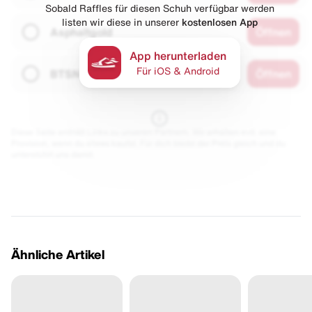
Sobald Raffles für diesen Schuh verfügbar werden
listen wir diese in unserer
kostenlosen App
Asphaltgold
Öffnen
App herunterladen
Für iOS & Android
BTSN
Öffnen
Diese Seite enthält Links zu unseren Partnern. Wir erhalten evtl. eine
Provision, wenn du etwas kaufst. Für dich bleibt der Preis gleich und du
unterstützt uns damit.
Ähnliche Artikel