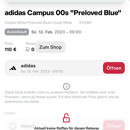
adidas Campus 00s "Preloved Blue"
Crystal White/Preloved Blue/Cloud White
IF2989
Ausverkauft
So. 12. Feb.
2023 – 09:00
Preis
Shops
Zum Shop
110 €
0
adidas
Öffnen
So. 12. Feb. 2023 – 09:00
Diese Seite enthält Links zu unseren Partnern. Wir erhalten evtl. eine
Provision, wenn du etwas kaufst. Für dich bleibt der Preis gleich und du
unterstützt uns damit.
Raffles
Naked
Öffnen
Aktuell keine Raffles für diesen Release