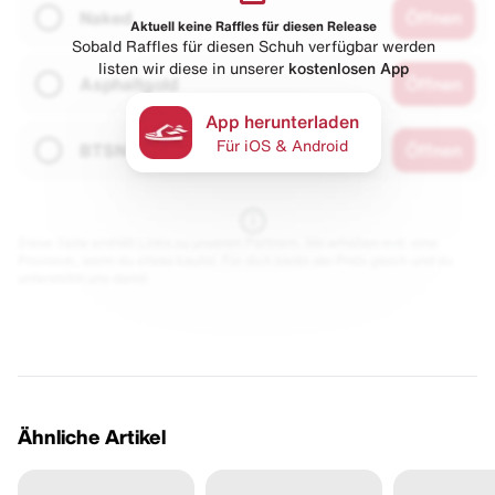
Naked
Öffnen
Aktuell keine Raffles für diesen Release
Sobald Raffles für diesen Schuh verfügbar werden
listen wir diese in unserer
kostenlosen App
Asphaltgold
Öffnen
App herunterladen
Für iOS & Android
BTSN
Öffnen
Diese Seite enthält Links zu unseren Partnern. Wir erhalten evtl. eine
Provision, wenn du etwas kaufst. Für dich bleibt der Preis gleich und du
unterstützt uns damit.
Ähnliche Artikel