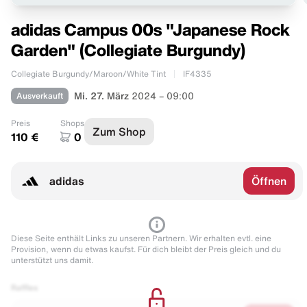
adidas Campus 00s "Japanese Rock
Garden" (Collegiate Burgundy)
Collegiate Burgundy/Maroon/White Tint
IF4335
Ausverkauft
Mi. 27. März
2024 – 09:00
Preis
Shops
Zum Shop
110 €
0
adidas
Öffnen
Diese Seite enthält Links zu unseren Partnern. Wir erhalten evtl. eine
Provision, wenn du etwas kaufst. Für dich bleibt der Preis gleich und du
unterstützt uns damit.
Raffles