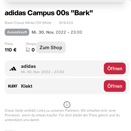
adidas Campus 00s "Bark"
Bark/Cloud White/Off White
GY6433
Ausverkauft
Mi. 30. Nov.
2022 – 23:00
Preis
Shops
Zum Shop
110 €
0
adidas
Öffnen
Mi. 30. Nov. 2022 – 23:00
Klekt
Öffnen
Diese Seite enthält Links zu unseren Partnern. Wir erhalten evtl. eine
Provision, wenn du etwas kaufst. Für dich bleibt der Preis gleich und du
unterstützt uns damit.