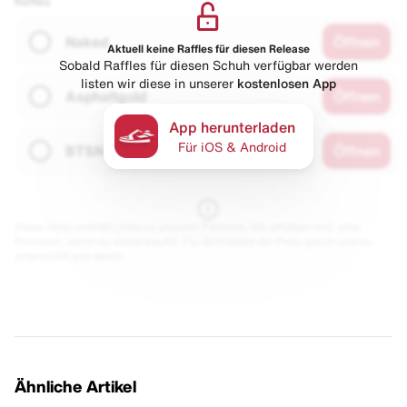
Raffles
Naked
Öffnen
Aktuell keine Raffles für diesen Release
Sobald Raffles für diesen Schuh verfügbar werden
listen wir diese in unserer
kostenlosen App
Asphaltgold
Öffnen
App herunterladen
Für iOS & Android
BTSN
Öffnen
Diese Seite enthält Links zu unseren Partnern. Wir erhalten evtl. eine
Provision, wenn du etwas kaufst. Für dich bleibt der Preis gleich und du
unterstützt uns damit.
Ähnliche Artikel