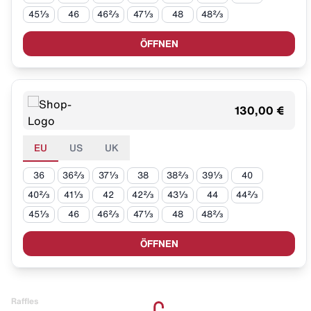
45⅓
46
46⅔
47⅓
48
48⅔
ÖFFNEN
130,00 €
EU
US
UK
36
36⅔
37⅓
38
38⅔
39⅓
40
40⅔
41⅓
42
42⅔
43⅓
44
44⅔
45⅓
46
46⅔
47⅓
48
48⅔
ÖFFNEN
Raffles