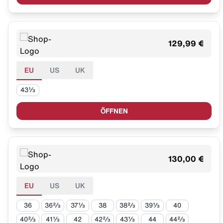
129,99 €
EU
US
UK
43⅓
ÖFFNEN
130,00 €
EU
US
UK
36
36⅔
37⅓
38
38⅔
39⅓
40
40⅔
41⅓
42
42⅔
43⅓
44
44⅔