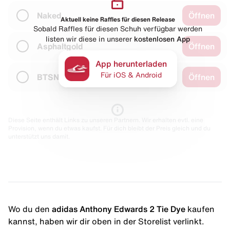
Naked
Öffnen
Aktuell keine Raffles für diesen Release
Sobald Raffles für diesen Schuh verfügbar werden
listen wir diese in unserer
kostenlosen App
Asphaltgold
Öffnen
App herunterladen
Für iOS & Android
BTSN
Öffnen
Diese Seite enthält Links zu unseren Partnern. Wir erhalten evtl. eine
Provision, wenn du etwas kaufst. Für dich bleibt der Preis gleich und du
unterstützt uns damit.
Wo du den
adidas Anthony Edwards 2 Tie Dye
kaufen
kannst, haben wir dir oben in der Storelist verlinkt.