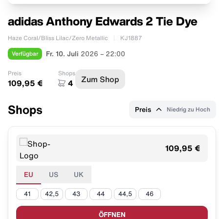
adidas Anthony Edwards 2 Tie Dye
Haze Coral/Bliss Lilac/Zero Metallic
KJ1887
Verfügbar
Fr. 10. Juli
2026 – 22:00
Preis
Shops
Zum Shop
109,95 €
4
Shops
Preis
Niedrig zu Hoch
109,95 €
EU
US
UK
41
42,5
43
44
44,5
46
ÖFFNEN