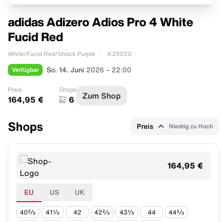
adidas Adizero Adios Pro 4 White
Fucid Red
White/Fucid Red/Shock Purple
KZ9020
Verfügbar
So. 14. Juni
2026 – 22:00
Preis
Shops
Zum Shop
164,95 €
6
Shops
Preis
Niedrig zu Hoch
164,95 €
EU
US
UK
40⅔
41⅓
42
42⅔
43⅓
44
44⅔