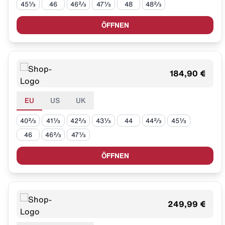
45⅓
46
46⅔
47⅓
48
48⅔
ÖFFNEN
184,90 €
EU
US
UK
40⅔
41⅓
42⅔
43⅓
44
44⅔
45⅓
46
46⅔
47⅓
ÖFFNEN
249,99 €