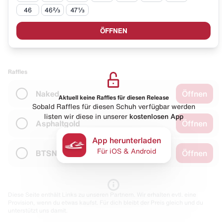
46
46⅔
47⅓
ÖFFNEN
Raffles
Naked
Öffnen
Aktuell keine Raffles für diesen Release
Sobald Raffles für diesen Schuh verfügbar werden
listen wir diese in unserer
kostenlosen App
Asphaltgold
Öffnen
App herunterladen
Für iOS & Android
BTSN
Öffnen
Diese Seite enthält Links zu unseren Partnern. Wir erhalten evtl. eine
Provision, wenn du etwas kaufst. Für dich bleibt der Preis gleich und du
unterstützt uns damit.