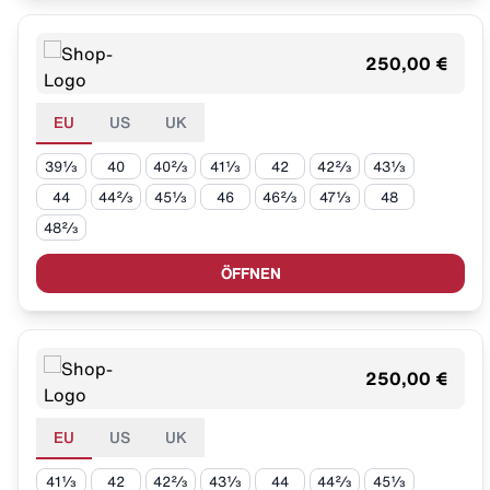
250,00 €
EU
US
UK
39⅓
40
40⅔
41⅓
42
42⅔
43⅓
44
44⅔
45⅓
46
46⅔
47⅓
48
48⅔
ÖFFNEN
250,00 €
EU
US
UK
41⅓
42
42⅔
43⅓
44
44⅔
45⅓