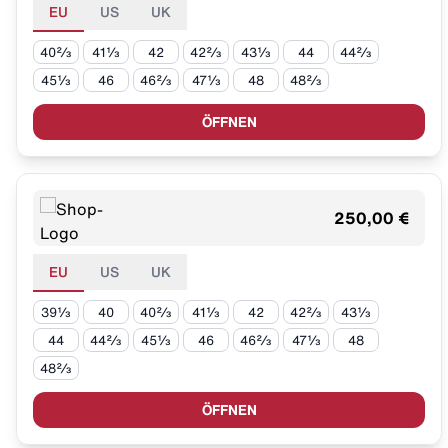
EU
US
UK
40⅔
41⅓
42
42⅔
43⅓
44
44⅔
45⅓
46
46⅔
47⅓
48
48⅔
ÖFFNEN
250,00 €
EU
US
UK
39⅓
40
40⅔
41⅓
42
42⅔
43⅓
44
44⅔
45⅓
46
46⅔
47⅓
48
48⅔
ÖFFNEN