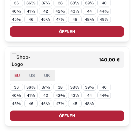
36
36⅔
37⅓
38
38⅔
39⅓
40
40⅔
41⅓
42
42⅔
43⅓
44
44⅔
45⅓
46
46⅔
47⅓
48
48⅔
49⅓
ÖFFNEN
140,00 €
EU
US
UK
36
36⅔
37⅓
38
38⅔
39⅓
40
40⅔
41⅓
42
42⅔
43⅓
44
44⅔
45⅓
46
46⅔
47⅓
48
48⅔
ÖFFNEN