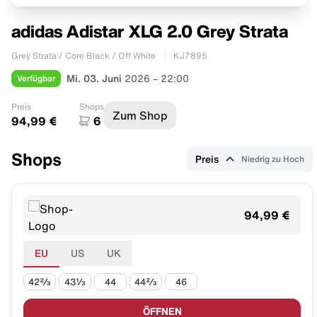
adidas Adistar XLG 2.0 Grey Strata
Grey Strata / Core Black / Off White
KJ7895
Verfügbar
Mi. 03. Juni
2026 – 22:00
Preis
Shops
Zum Shop
94,99 €
6
Shops
Preis
Niedrig zu Hoch
94,99 €
EU
US
UK
42⅔
43⅓
44
44⅔
46
ÖFFNEN