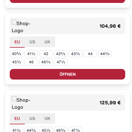
104,96 €
EU
US
UK
40⅔
41⅓
42
42⅔
43⅓
44
44⅔
45⅓
46
46⅔
47⅓
ÖFFNEN
125,99 €
EU
US
UK
41⅓
44⅔
45⅓
46⅔
47⅓