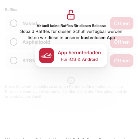
Raffles
Naked
Öffnen
Aktuell keine Raffles für diesen Release
Sobald Raffles für diesen Schuh verfügbar werden
listen wir diese in unserer
kostenlosen App
Asphaltgold
Öffnen
App herunterladen
Für iOS & Android
BTSN
Öffnen
Diese Seite enthält Links zu unseren Partnern. Wir erhalten evtl. eine
Provision, wenn du etwas kaufst. Für dich bleibt der Preis gleich und du
unterstützt uns damit.