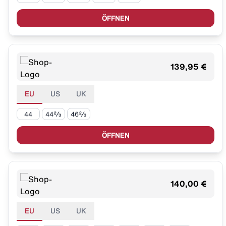
ÖFFNEN
139,95 €
EU
US
UK
44
44⅔
46⅔
ÖFFNEN
140,00 €
EU
US
UK